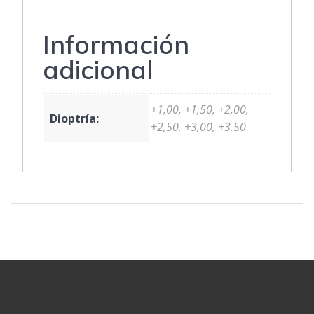
Información
adicional
+1,00, +1,50, +2,00,
Dioptría:
+2,50, +3,00, +3,50