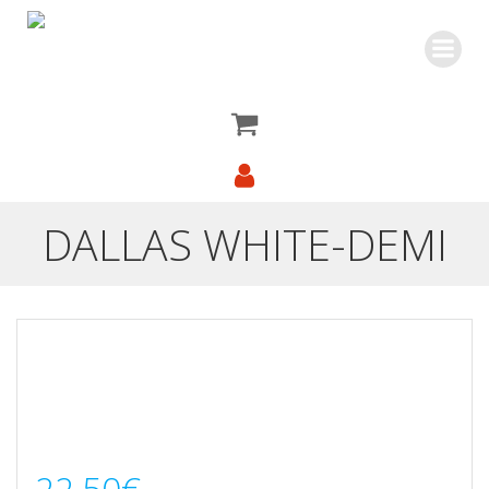
Saltar
al
contenido
DALLAS WHITE-DEMI
22,50
€