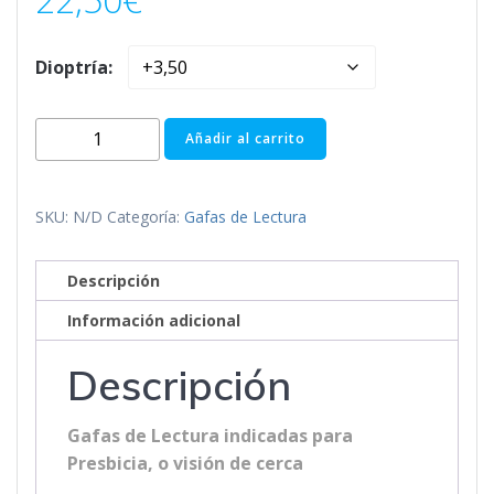
Dioptría:
DALLAS
Añadir al carrito
WHITE-
DEMI
cantidad
SKU:
N/D
Categoría:
Gafas de Lectura
Descripción
Información adicional
Descripción
Gafas de Lectura indicadas para
Presbicia, o visión de cerca