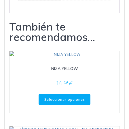
También te
recomendamos…
NIZA YELLOW
16,95
€
Este
producto
Seleccionar opciones
tiene
múltiples
variantes.
Las