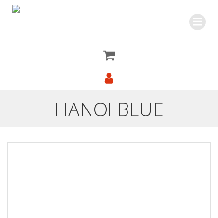
Saltar
al
contenido
HANOI BLUE