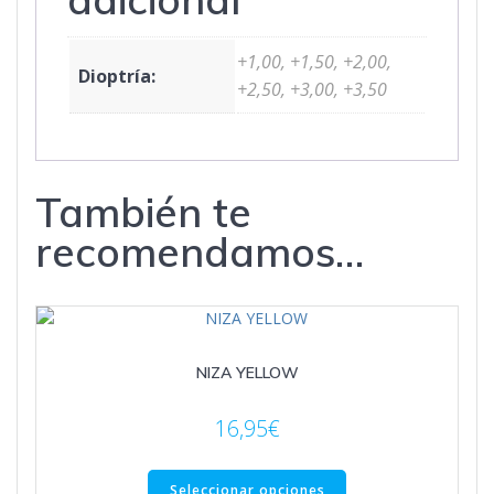
+1,00, +1,50, +2,00,
Dioptría:
+2,50, +3,00, +3,50
También te
recomendamos…
NIZA YELLOW
16,95
€
Este
producto
Seleccionar opciones