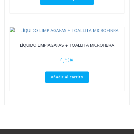
tiene
múltiples
variantes.
Las
opciones
se
LÍQUIDO LIMPIAGAFAS + TOALLITA MICROFIBRA
pueden
elegir
en
4,50
€
la
página
Añadir al carrito
de
producto