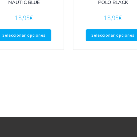
NAUTIC BLUE
POLO BLACK
18,95
€
18,95
€
Este
Seleccionar opciones
Seleccionar opciones
producto
tiene
múltiples
variantes.
Las
opciones
se
pueden
elegir
en
la
página
de
producto