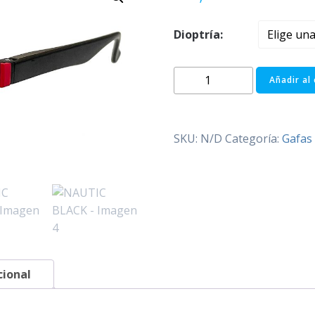
Dioptría:
NAUTIC
Añadir al 
BLACK
cantidad
SKU:
N/D
Categoría:
Gafas 
cional