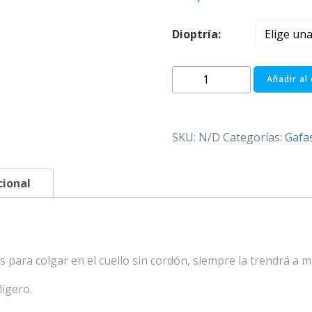
Dioptría:
MILAN
Añadir al 
AZUL
(Extralarga)
cantidad
SKU:
N/D
Categorías:
Gafa
cional
 para colgar en el cuello sin cordón, siempre la trendrá a 
ligero.