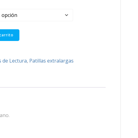
carrito
s de Lectura
,
Patillas extralargas
mano.