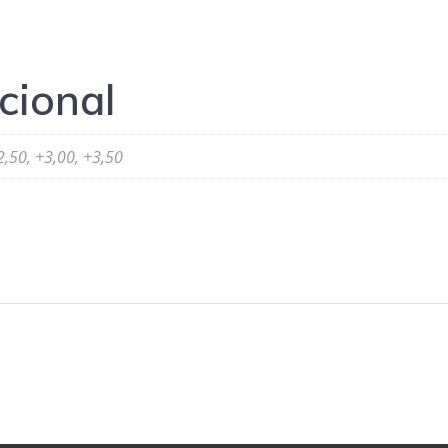
cional
2,50, +3,00, +3,50