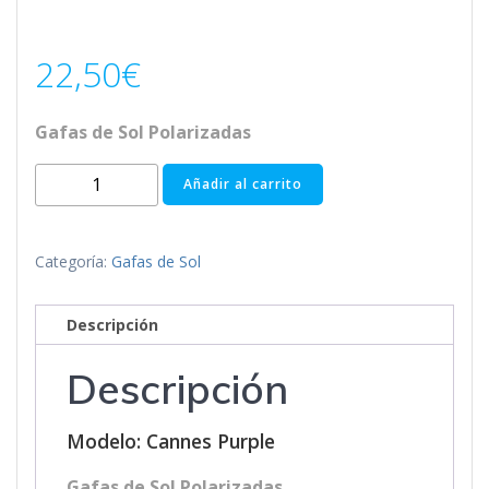
22,50
€
Gafas de Sol Polarizadas
CANNES
Añadir al carrito
PURPLE
(Gafas
de
Categoría:
Gafas de Sol
Sol)
cantidad
Descripción
Descripción
Modelo: Cannes Purple
Gafas de Sol Polarizadas