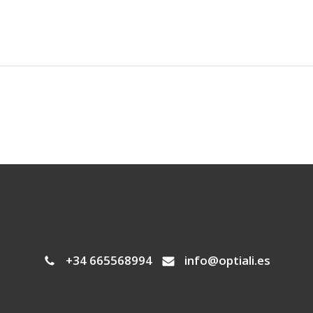
+34 665568994
info@optiali.es