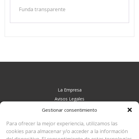
Funda transparente
La Empresa
Avisos Legales
Contacto
Gestionar consentimiento
Para ofrecer la mejor experiencia, utilizamos las
cookies para almacenar y/o acceder a la información