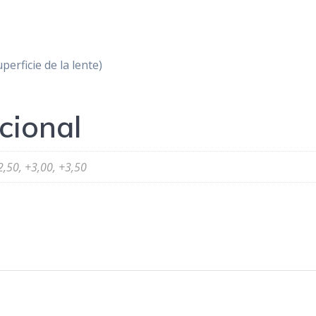
erficie de la lente)
cional
2,50, +3,00, +3,50