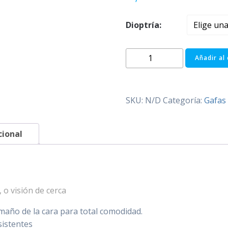
Dioptría:
BALI
Añadir al 
DEMI
cantidad
SKU:
N/D
Categoría:
Gafas 
cional
 o visión de cerca
amaño de la cara para total comodidad.
sistentes