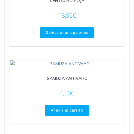
CENTAURO ROJA
18,95
€
Este
producto
Seleccionar opciones
tiene
múltiples
variantes.
Las
opciones
se
GAMUZA ANTIVAHO
pueden
elegir
en
4,50
€
la
página
Añadir al carrito
de
producto