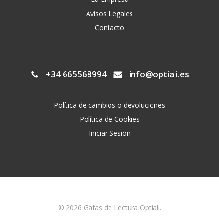
producto
Avisos Legales
Contacto
+34 665568994
info@optiali.es
Política de cambios o devoluciones
Política de Cookies
Iniciar Sesión
© 2026 Gafas de Lectura Optiali.