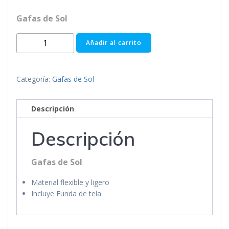
Gafas de Sol
MODELO
Añadir al carrito
FR8301B
CRYSTAL
(Gafas
Categoría:
Gafas de Sol
de
Sol)
Descripción
cantidad
Descripción
Gafas de Sol
Material flexible y ligero
Incluye Funda de tela