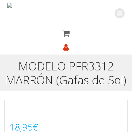
Saltar
al
contenido
MODELO PFR3312
MARRÓN (Gafas de Sol)
18,95
€